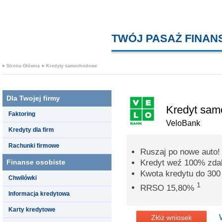
TWÓJ PASAŻ FINA
Strona Główna
Kredyty samochodowe
Dla Twojej firmy
Kredyt sa
Faktoring
VeloBank
Kredyty dla firm
Rachunki firmowe
Ruszaj po nowe auto!
Finanse osobiste
Kredyt weź 100% zdal
Kwota kredytu do 300 
Chwilówki
1
RRSO 15,80%
Informacja kredytowa
Karty kredytowe
Złóż wniosek