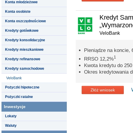
Konta młodzieżowe
Konta osobiste
Kredyt Sa
Konta oszczędnościowe
„Wymarzone
Kredyty gotówkowe
VeloBank
Kredyty konsolidacyjne
Kredyty mieszkaniowe
Pieniądze na koncie, 
1
RRSO 12,2%
Kredyty refinansowe
Kwota kredytu do 250 
Kredyty samochodowe
Okres kredytowania do
VeloBank
Pożyczki hipoteczne
Złóż wniosek
Pożyczki ratalne
Inwestycje
Lokaty
Waluty