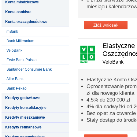
Konta młodzieżowe
miesiącu kalendarzo
Konta osobiste
Konta oszczędnościowe
Złóż wniosek
mBank
Bank Millennium
Elastyczne
VeloBank
Oszczędno
Erste Bank Polska
VeloBank
Santander Consumer Bank
Alior Bank
Elastyczne Konto Os
Oprocentowanie promo
Bank Pekao
zł dla nowego klienta
Kredyty gotówkowe
4,5% do 200 000 zł
4% dla nadwyżki od 20
Kredyty konsolidacyjne
Bez opłat za otwarcie
Kredyty mieszkaniowe
Stały dostęp do środ
Kredyty refinansowe
Kredyty samochodowe