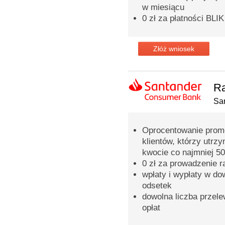
w miesiącu
0 zł za płatności BLIK
Złóż wniosek
Ra
Sa
Oprocentowanie promo
klientów, którzy utrz
kwocie co najmniej 50
0 zł za prowadzenie 
wpłaty i wypłaty w d
odsetek
dowolna liczba przel
opłat