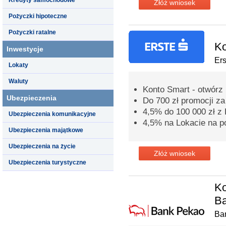
Złóż wniosek
Pożyczki hipoteczne
Pożyczki ratalne
Ko
Inwestycje
Er
Lokaty
Waluty
Konto Smart - otwórz 
Ubezpieczenia
Do 700 zł promocji z
4,5% do 100 000 zł 
Ubezpieczenia komunikacyjne
4,5% na Lokacie na p
Ubezpieczenia majątkowe
Ubezpieczenia na życie
Złóż wniosek
Ubezpieczenia turystyczne
Ko
B
Ba