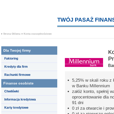
TWÓJ PASAŻ FINA
Strona Główna
Konta oszczędnościowe
Dla Twojej firmy
Ko
Pr
Faktoring
Ba
Kredyty dla firm
Rachunki firmowe
5,25% w skali roku z
Finanse osobiste
w Banku Millennium
załóż konto, spełnij 
Chwilówki
oprocentowanie dla n
Informacja kredytowa
91 dni
Karty kredytowe
0 zł za otwarcie i pr
0 zł za pierwsze pol