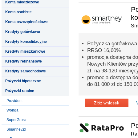
Konta młodzieżowe
Po
Konta osobiste
ko
Konta oszczędnościowe
Sma
Kredyty gotówkowe
Kredyty konsolidacyjne
Pożyczka gotówkowa l
RRSO 16,60%
Kredyty mieszkaniowe
promocja dostępna do
Kredyty refinansowe
Nowych Klientów przy
zł, na 98-120 miesięc
Kredyty samochodowe
promocja dostępna do
Pożyczki hipoteczne
do 81 000 zł do 150 0
Pożyczki ratalne
Provident
Złóż wniosek
Wonga
SuperGrosz
Po
Smartney.pl
Ra