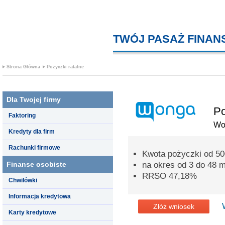
TWÓJ PASAŻ FINA
Strona Główna
Pożyczki ratalne
Dla Twojej firmy
Po
Faktoring
Wo
Kredyty dla firm
Rachunki firmowe
Kwota pożyczki od 500
Finanse osobiste
na okres od 3 do 48 m
RRSO 47,18%
Chwilówki
Informacja kredytowa
Złóż wniosek
Karty kredytowe