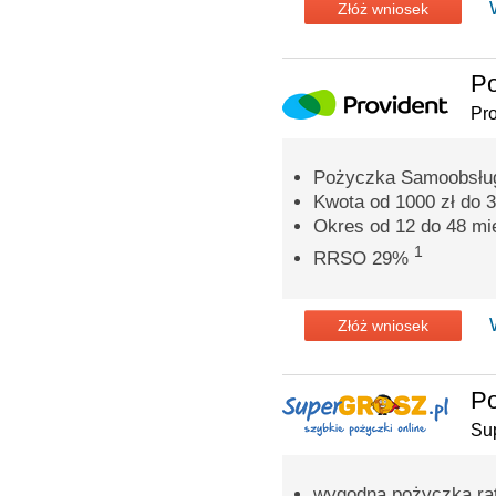
Złóż wniosek
P
Pro
Pożyczka Samoobsług
Kwota od 1000 zł do 3
Okres od 12 do 48 mi
1
RRSO 29%
Złóż wniosek
Po
Su
wygodna pożyczka rat