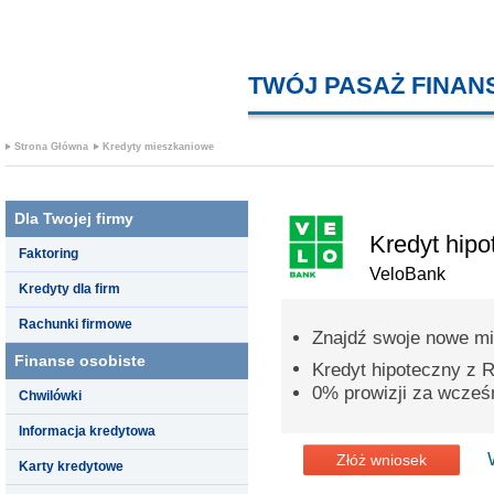
TWÓJ PASAŻ FINA
Strona Główna
Kredyty mieszkaniowe
Dla Twojej firmy
Kredyt hipo
Faktoring
VeloBank
Kredyty dla firm
Rachunki firmowe
Znajdź swoje nowe mi
Finanse osobiste
Kredyt hipoteczny z
0% prowizji za wcześn
Chwilówki
Informacja kredytowa
Złóż wniosek
Karty kredytowe