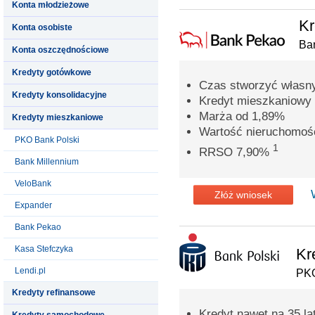
Konta młodzieżowe
Kr
Konta osobiste
Ba
Konta oszczędnościowe
Kredyty gotówkowe
Czas stworzyć własn
Kredyty konsolidacyjne
Kredyt mieszkaniowy 
Marża od 1,89%
Kredyty mieszkaniowe
Wartość nieruchomoś
PKO Bank Polski
1
RRSO 7,90%
Bank Millennium
VeloBank
Złóż wniosek
Expander
Bank Pekao
Kasa Stefczyka
Kr
Lendi.pl
PKO
Kredyty refinansowe
Kredyt nawet na 35 la
Kredyty samochodowe