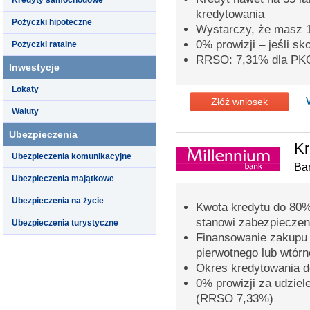
kredytowania
Pożyczki hipoteczne
Wystarczy, że masz 
0% prowizji – jeśli s
Pożyczki ratalne
RRSO: 7,31% dla PK
Inwestycje
Lokaty
Złóż wniosek
Waluty
Ubezpieczenia
Kr
Ubezpieczenia komunikacyjne
Ba
Ubezpieczenia majątkowe
Ubezpieczenia na życie
Kwota kredytu do 80%
stanowi zabezpieczen
Ubezpieczenia turystyczne
Finansowanie zakupu 
pierwotnego lub wtór
Okres kredytowania do
0% prowizji za udziel
(RRSO 7,33%)