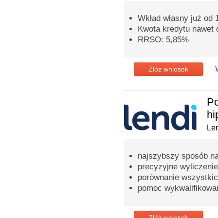
Wkład własny już od
Kwota kredytu nawet d
RRSO: 5,85%
Złóż wniosek
Po
hi
Len
najszybszy sposób na
precyzyjne wyliczenie
porównanie wszystkic
pomoc wykwalifikowa
Złóż wniosek