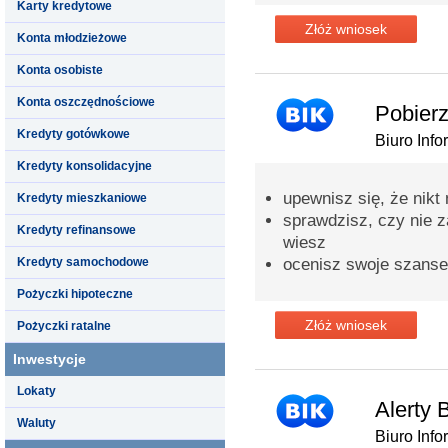
Karty kredytowe
Złóż wniosek
Konta młodzieżowe
Konta osobiste
Konta oszczędnościowe
Pobierz
Kredyty gotówkowe
Biuro Info
Kredyty konsolidacyjne
upewnisz się, że nikt
Kredyty mieszkaniowe
sprawdzisz, czy nie za
Kredyty refinansowe
wiesz
Kredyty samochodowe
ocenisz swoje szanse
Pożyczki hipoteczne
Złóż wniosek
Pożyczki ratalne
Inwestycje
Lokaty
Alerty 
Waluty
Biuro Info