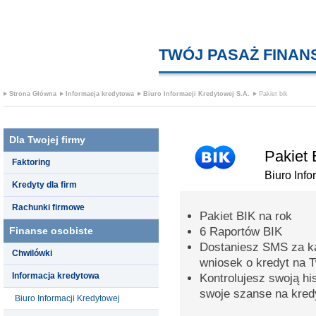
TWÓJ PASAŻ FINA
Strona Główna
Informacja kredytowa
Biuro Informacji Kredytowej S.A.
Pakiet bik
Dla Twojej firmy
Pakiet 
Faktoring
Biuro Info
Kredyty dla firm
Rachunki firmowe
Pakiet BIK na rok
Finanse osobiste
6 Raportów BIK
Dostaniesz SMS za k
Chwilówki
wniosek o kredyt na 
Informacja kredytowa
Kontrolujesz swoją hi
swoje szanse na kred
Biuro Informacji Kredytowej