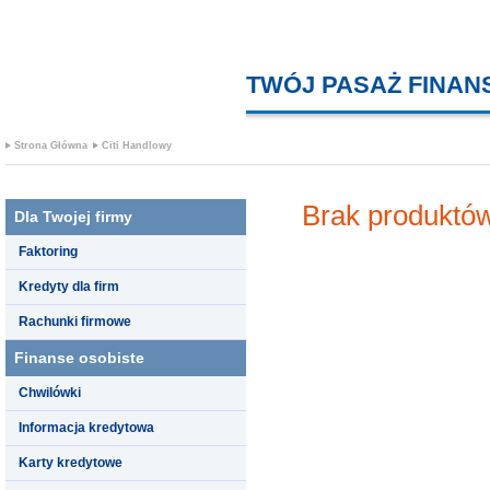
TWÓJ PASAŻ FINA
Strona Główna
Citi Handlowy
Brak produktów
Dla Twojej firmy
Faktoring
Kredyty dla firm
Rachunki firmowe
Finanse osobiste
Chwilówki
Informacja kredytowa
Karty kredytowe