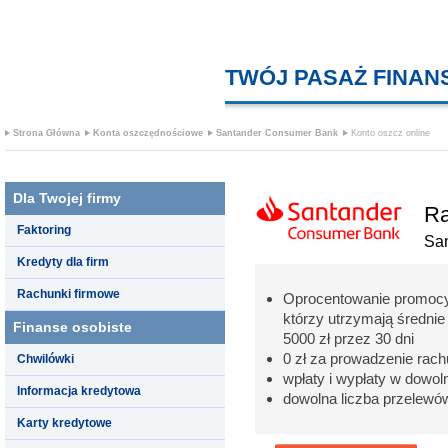
TWÓJ PASAŻ FINA
Strona Główna
Konta oszczędnościowe
Santander Consumer Bank
Konto oszcz online
Dla Twojej firmy
Ra
Faktoring
Sa
Kredyty dla firm
Rachunki firmowe
Oprocentowanie promocyjn
którzy utrzymają średnie
Finanse osobiste
5000 zł przez 30 dni
0 zł za prowadzenie rac
Chwilówki
wpłaty i wypłaty w dowo
Informacja kredytowa
dowolna liczba przelewó
Karty kredytowe