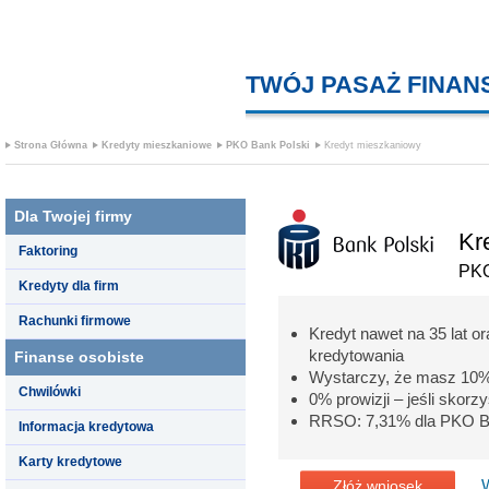
TWÓJ PASAŻ FINA
Strona Główna
Kredyty mieszkaniowe
PKO Bank Polski
Kredyt mieszkaniowy
Dla Twojej firmy
Kr
Faktoring
PKO
Kredyty dla firm
Rachunki firmowe
Kredyt nawet na 35 lat o
kredytowania
Finanse osobiste
Wystarczy, że masz 10%
Chwilówki
0% prowizji – jeśli skorz
RRSO: 7,31% dla PKO B
Informacja kredytowa
Karty kredytowe
Złóż wniosek