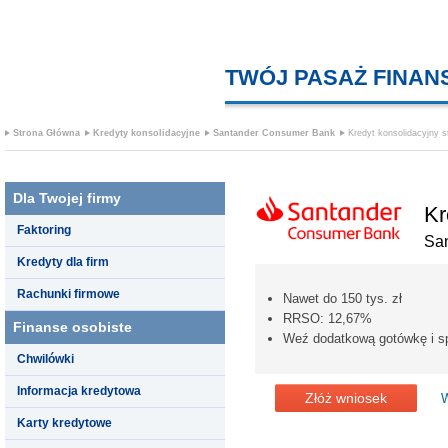
TWÓJ PASAŻ FINA
Strona Główna
Kredyty konsolidacyjne
Santander Consumer Bank
Kredyt konsolidacyjny s
Dla Twojej firmy
Kr
Faktoring
Sa
Kredyty dla firm
Rachunki firmowe
Nawet do 150 tys. zł
RRSO: 12,67%
Finanse osobiste
Weź dodatkową gotówkę i spł
Chwilówki
Informacja kredytowa
Złóż wniosek
W
Karty kredytowe