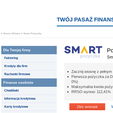
TWÓJ PASAŻ FINA
Strona Główna
Smart Pożyczka
Po
Dla Twojej firmy
Sm
Faktoring
Kredyty dla firm
Zacznij wiosnę z pełnym
Rachunki firmowe
Pierwsza pożyczka za 
0%)
Finanse osobiste
Maksymalna kwota pożyc
Chwilówki
RRSO wynosi 112,41%
Informacja kredytowa
Złóż wniosek
Karty kredytowe